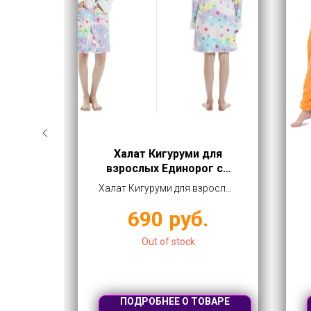
слых
Халат Кигуруми для
взрослых Единорог со
звездами
лых
Халат Кигуруми для взрослых
упить
Единорог со звездами купить
690
руб.
оптом от 690 рублей
Out of stock
ВАРЕ
ПОДРОБНЕЕ О ТОВАРЕ