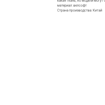
какая ткань, но модели могут
материал: велсофт
Страна производства: Китай