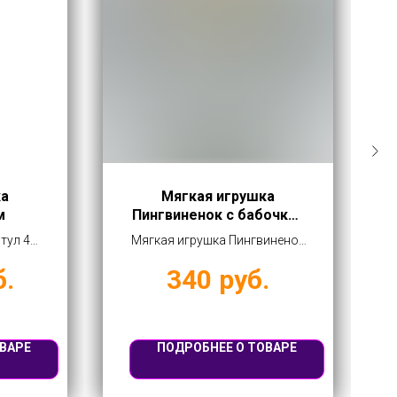
ка
Мягкая игрушка
м
Пингвиненок с бабочкой
27 см
тул 40
Мягкая игрушка Пингвиненок
30 руб
с бабочкой 27 см купить
б.
340
руб.
оптом от 340 руб
ВАРЕ
ПОДРОБНЕЕ О ТОВАРЕ