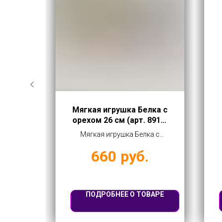
ах 12
Мягкая игрушка Белка с
20)
орехом 26 см (арт. 8910-
59)
2 шт в
Мягкая игрушка Белка с
 оптом
орехом 26 см (арт. 8910-59)
.
660
руб.
купить оптом от 660 руб
ВАРЕ
ПОДРОБНЕЕ О ТОВАРЕ