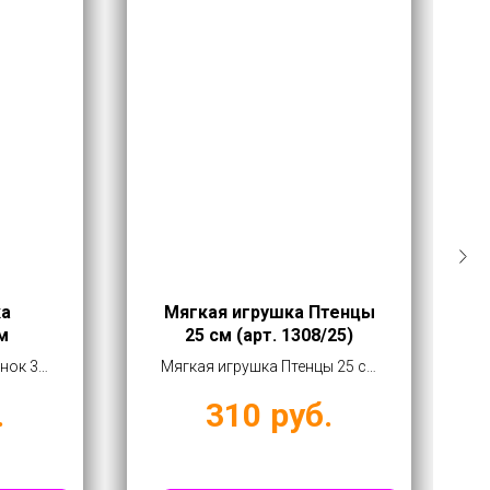
ка
Мягкая игрушка Птенцы
м
25 см (арт. 1308/25)
нок 35
Мягкая игрушка Птенцы 25 см
90 руб
(арт. 1308/25) купить оптом
.
310
руб.
от 310 руб