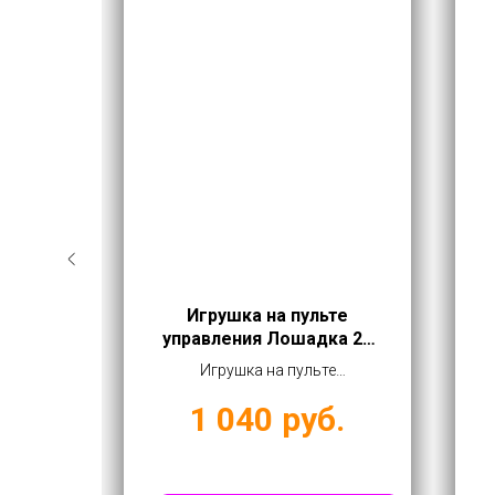
ва с
Игрушка на пульте
(арт.
управления Лошадка 25
см (арт. 25-2)
а с
Игрушка на пульте
 9199)
управления Лошадка 25 см
1 040
руб.
ублей
(арт. 25-2) купить оптом от
1040 руб