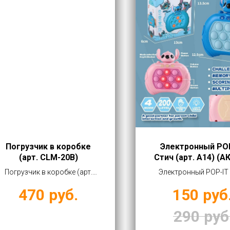
Погрузчик в коробке
Электронный PO
(арт. CLM-20B)
Стич (арт. A14) (А
Погрузчик в коробке (арт.
Электронный POP-IT
CLM-20B) купить оптом от
(арт. A14) (АКЦИЯ) к
470
руб.
150
руб
470 руб
оптом от 150 ру
290
руб