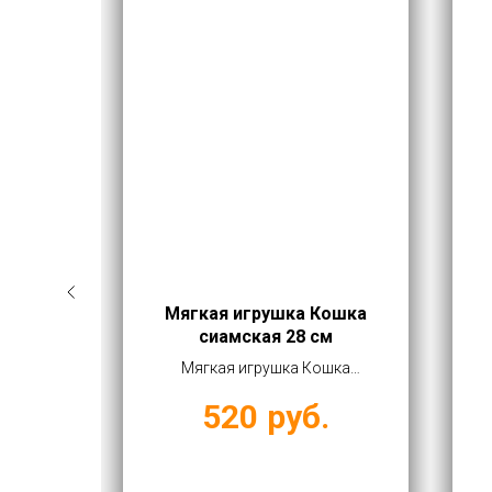
Стич
Мягкая игрушка Кошка
см
сиамская 28 см
темно-
Мягкая игрушка Кошка
оптом
сиамская 28 см купить оптом
520
руб.
ей
от 520 руб
.