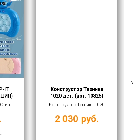
P-IT
Конструктор Техника
КЦИЯ)
1020 дет. (арт. 10825)
 Стич
Конструктор Техника 1020
упить
дет. (арт. 10825) купить оптом
.
2 030
руб.
б
от 2030 руб
.