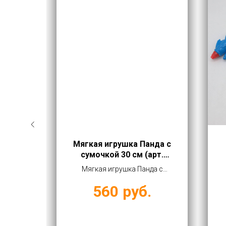
ной
Мягкая игрушка Панда с
арт.
сумочкой 30 см (арт.
YE240107-11)
мини-
Мягкая игрушка Панда с
-56)
сумочкой 30 см (арт.
560
руб.
 руб
YE240107-11) купить оптом
от 560 руб