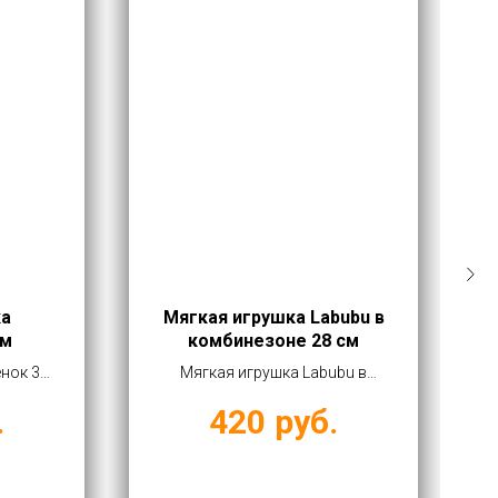
ка
Мягкая игрушка Labubu в
см
комбинезоне 28 см
нок 30
Мягкая игрушка Labubu в
80 руб
комбинезоне 28 см купить
.
420
руб.
оптом от 420 руб