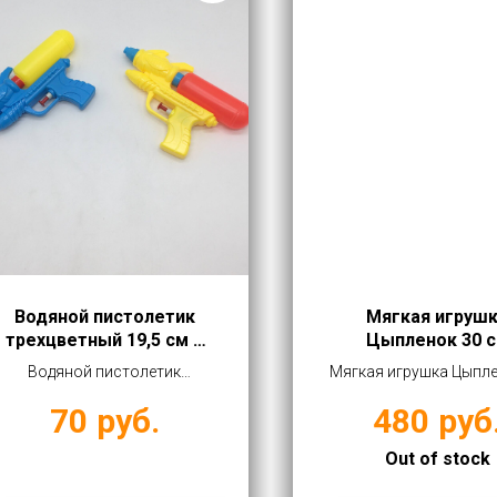
Водяной пистолетик
Мягкая игруш
трехцветный 19,5 см в
Цыпленок 30 
ассортименте
Водяной пистолетик
Мягкая игрушка Цыпле
трехцветный 19,5 см в
см купить оптом от 4
70
руб.
480
руб
ассортименте купить оптом
от 70 руб
Out of stock