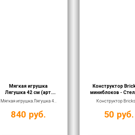
Мягкая игрушка
Конструктор Bric
Лягушка 42 см (арт.
миниблоков - Стел
1283-4/42)
584 дет.
Мягкая игрушка Лягушка 42
Конструктор Bricks
см (арт. 1283-4/42) купить
миниблоков - Стелла 
840
руб.
50
руб.
оптом от 840 руб
дет. купить оптом от 