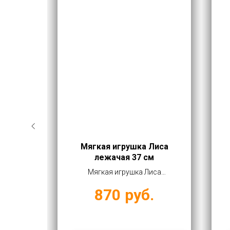
а
Мягкая игрушка Лиса
чками
лежачая 37 см
рог с
Мягкая игрушка Лиса
птом
лежачая 37 см купить оптом
870
руб.
ей
от 870 руб