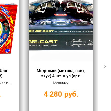
 Uno
Модельки (металл, свет,
R)
звук) 4 шт. в уп (арт.
M923T)
 spin
Машинки
птом от
.
4 280
руб.