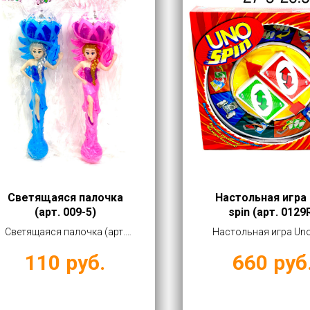
Светящаяся палочка
Настольная игра
(арт. 009-5)
spin (арт. 0129
Светящаяся палочка (арт.
Настольная игра Uno
009-5) купить оптом от 110
(арт. 0129R) купить о
110
руб.
660
руб
руб
660 руб