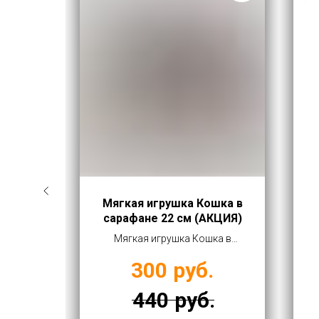
шка
Мягкая игрушка Кошка в
044)
сарафане 22 см (АКЦИЯ)
8 дет.
Мягкая игрушка Кошка в
том от
сарафане 22 см (АКЦИЯ)
.
300
руб.
купить оптом от 300 руб
440
руб.