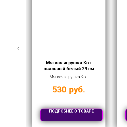
 из
Мягкая игрушка Кот
нник
овальный белый 29 см
арт.
из
Мягкая игрушка Кот
кролик
овальный белый 29 см купить
530
руб.
упить
оптом от 530 руб
ВАРЕ
ПОДРОБНЕЕ О ТОВАРЕ