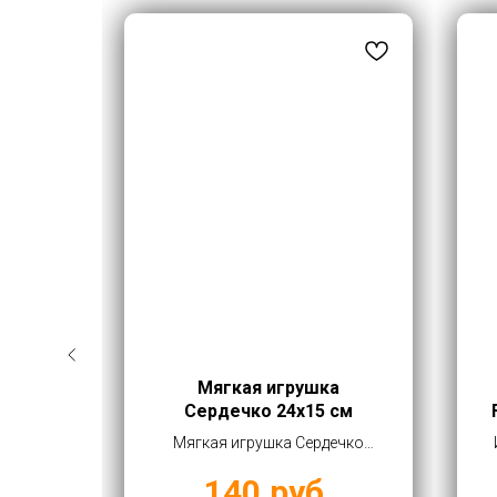
усь
Мягкая игрушка
ой
Сердечко 24х15 см
м
сь
Мягкая игрушка Сердечко
ройный
24х15 см купить оптом от 140
140
руб.
т 970
руб